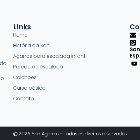
Links
Co
Home
História da San
San
Esp
Agarras para escalada infantil
ada
Parede de escalada
Colchões
do
Curso básico
Contato
© 2026 San Agarras - Todos os direitos reservados