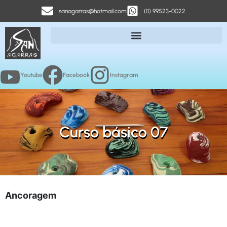
sanagarras@hotmail.com
(11) 99523-0022
Youtube
Facebook
Instagram
Curso básico 07
Ancoragem